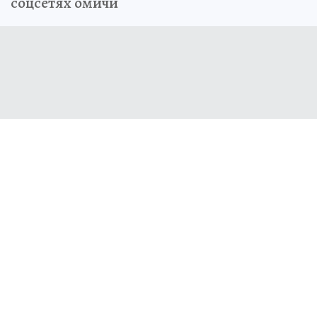
соцсетях омичи
Вадим Андреев