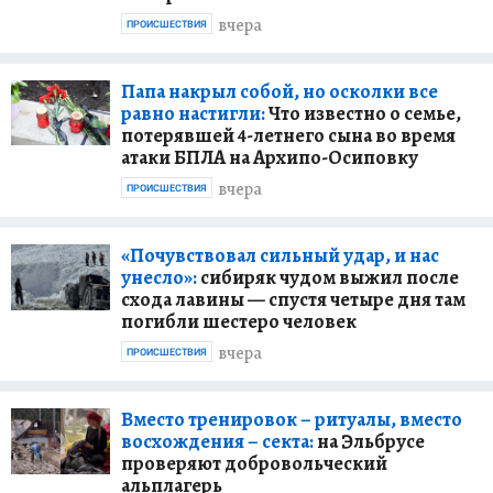
вчера
ПРОИСШЕСТВИЯ
Папа накрыл собой, но осколки все
равно настигли:
Что известно о семье,
потерявшей 4-летнего сына во время
атаки БПЛА на Архипо-Осиповку
вчера
ПРОИСШЕСТВИЯ
«Почувствовал сильный удар, и нас
унесло»:
сибиряк чудом выжил после
схода лавины — спустя четыре дня там
погибли шестеро человек
вчера
ПРОИСШЕСТВИЯ
Вместо тренировок – ритуалы, вместо
восхождения – секта:
на Эльбрусе
проверяют добровольческий
альплагерь