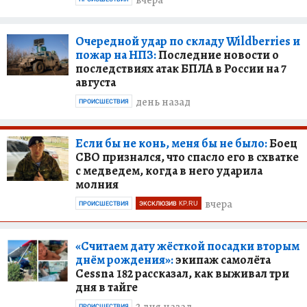
вчера
Очередной удар по складу Wildberries и
пожар на НПЗ:
Последние новости о
последствиях атак БПЛА в России на 7
августа
день назад
ПРОИСШЕСТВИЯ
Если бы не конь, меня бы не было:
Боец
СВО признался, что спасло его в схватке
с медведем, когда в него ударила
молния
вчера
ПРОИСШЕСТВИЯ
ЭКСКЛЮЗИВ KP.RU
«Считаем дату жёсткой посадки вторым
днём рождения»:
экипаж самолёта
Cessna 182 рассказал, как выживал три
дня в тайге
ПРОИСШЕСТВИЯ