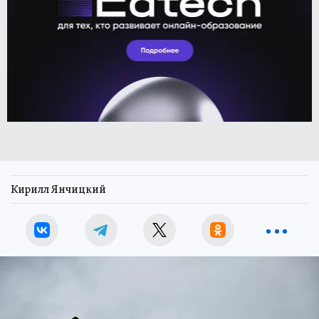
Кирилл Янчицкий