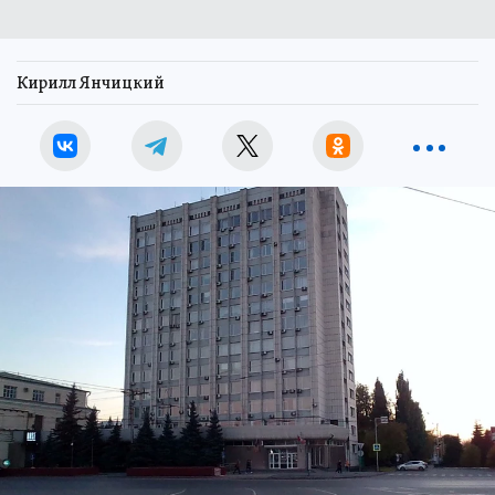
Кирилл Янчицкий