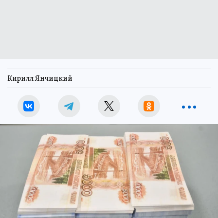
Кирилл Янчицкий