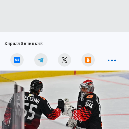
Кирилл Янчицкий