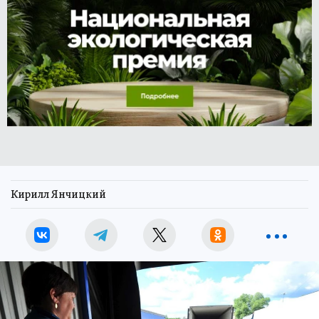
Кирилл Янчицкий