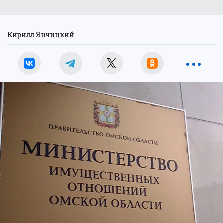
Кирилл Янчицкий