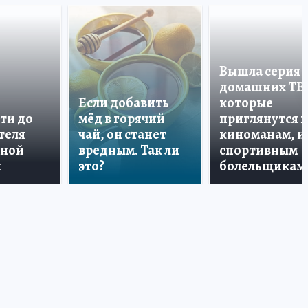
Вышла серия
домашних ТВ
Если добавить
которые
ти до
мёд в горячий
приглянутся 
теля
чай, он станет
киноманам, и
дной
вредным. Так ли
спортивным
и
это?
болельщикам