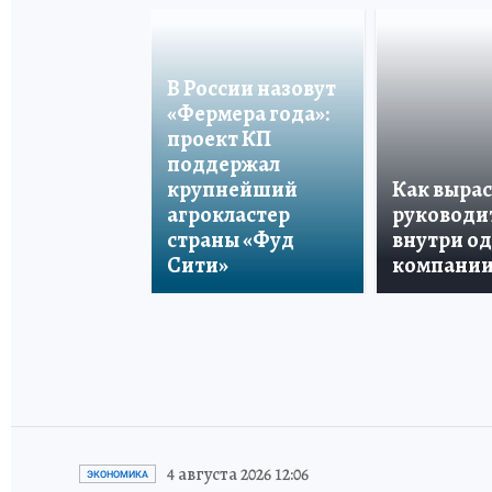
В России назовут
«Фермера года»:
проект КП
поддержал
крупнейший
Как вырас
агрокластер
руководи
страны «Фуд
внутри о
Сити»
компани
4 августа 2026 12:06
ЭКОНОМИКА