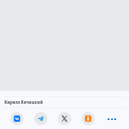
Кирилл Янчицкий