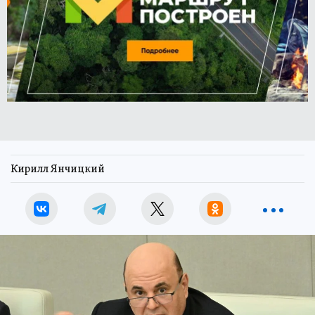
Кирилл Янчицкий