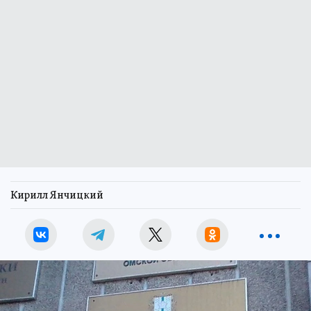
Кирилл Янчицкий