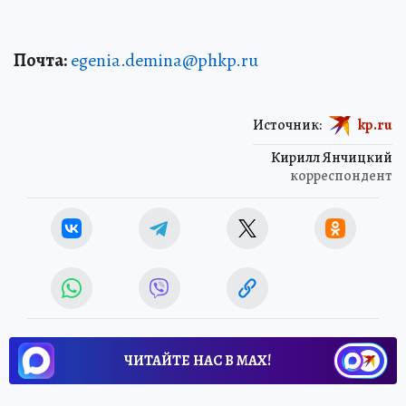
Почта:
egenia.demina@phkp.ru
Источник:
kp.ru
Кирилл Янчицкий
корреспондент
ЧИТАЙТЕ НАС В МАХ!