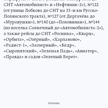
СНТ «Автомобилист» и «Нефтяник-2»), №122
(от улицы Лобкова до СНТ на 33-м км Русско-
Полянского тракта), №127 (от Дергачёва до
«Муравушки»), №140 (до «Половинки»), №144
(из поселка Солнечный до «Автомобилиста-2»),
а также рейсы до СНТ «Росинка», «Кварц»,
«Орбита», «Озёрный», «Харламово»,
«Радист-1», «Заозерный», «Кедр»,
«Сыропятский», «Зеленая Падь», «Авиатор»,
«Правда» и садов «Зеленый Берег».