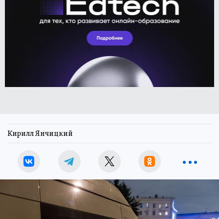
Кирилл Янчицкий